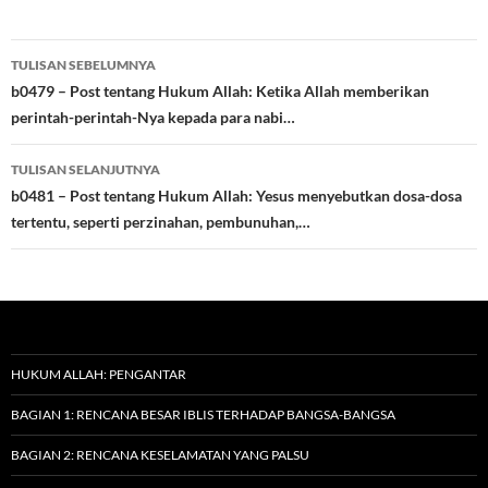
Navigasi
TULISAN SEBELUMNYA
Tulisan
b0479 – Post tentang Hukum Allah: Ketika Allah memberikan
perintah-perintah-Nya kepada para nabi…
TULISAN SELANJUTNYA
b0481 – Post tentang Hukum Allah: Yesus menyebutkan dosa-dosa
tertentu, seperti perzinahan, pembunuhan,…
HUKUM ALLAH: PENGANTAR
BAGIAN 1: RENCANA BESAR IBLIS TERHADAP BANGSA-BANGSA
BAGIAN 2: RENCANA KESELAMATAN YANG PALSU