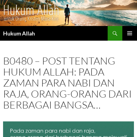
Cari
Hukum Allah
LANGSUNG
MENU
KE
UTAMA
ISI
B0480 – POST TENTANG
HUKUM ALLAH: PADA
ZAMAN PARA NABI DAN
RAJA, ORANG-ORANG DARI
BERBAGAI BANGSA…