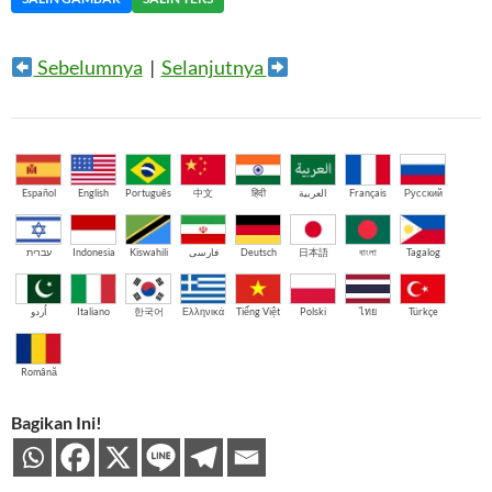
Sebelumnya
|
Selanjutnya
Español
English
Português
中文
हिंदी
العربية
Français
Русский
עברית
Indonesia
Kiswahili
فارسی
Deutsch
日本語
বাংলা
Tagalog
اُردو
Italiano
한국어
Ελληνικά
Tiếng Việt
Polski
ไทย
Türkçe
Română
Bagikan Ini!