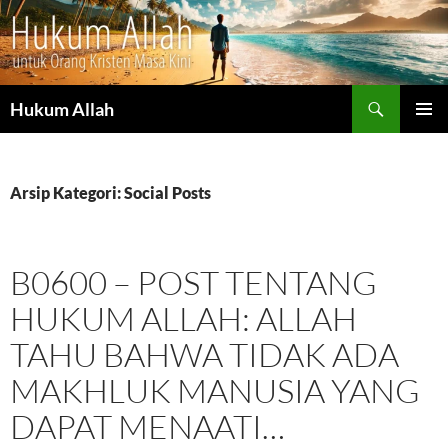
Cari
Hukum Allah
LANGSUNG
MENU
KE
UTAMA
ISI
Arsip Kategori: Social Posts
B0600 – POST TENTANG
HUKUM ALLAH: ALLAH
TAHU BAHWA TIDAK ADA
MAKHLUK MANUSIA YANG
DAPAT MENAATI…