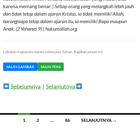
karena memang benar. |
Setiap orang yang melangkah lebih jauh
dan tidak tetap dalam ajaran Kristus, ia tidak memiliki Allah;
barangsiapa tetap dalam ajaran itu, ia memiliki Bapa maupun
Anak. (2 Yohanes 9) | hukumallah.org
Lakukan bagianmu dalam pekerjaan Tuhan. Bagikan pesan ini!
SALIN GAMBAR
SALIN TEKS
Sebelumnya
|
Selanjutnya
Navigasi
1
2
…
86
SELANJUTNYA →
tulisan