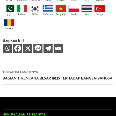
اُردو
Italiano
한국어
Ελληνικά
Tiếng Việt
Polski
ไทย
Türkçe
Română
Bagikan Ini!
Navigasi
TULISAN SELANJUTNYA
Tulisan
BAGIAN 1: RENCANA BESAR IBLIS TERHADAP BANGSA-BANGSA
HUKUM ALLAH: PENGANTAR