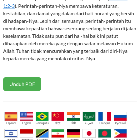
1:2-3
). Perintah-perintah-Nya membawa keteraturan,
kestabilan, dan damai yang dalam dari hati nurani yang bersih
di hadapan-Nya. Lebih dari semuanya, perintah-perintah itu
membawa kepastian bahwa seseorang sedang berjalan di jalan
keselamatan. Tidak satu pun dari hal-hal baik ini patut
diharapkan oleh mereka yang dengan sadar melawan Hukum
Allah. Tuhan tidak mencurahkan yang terbaik dari diri-Nya
kepada mereka yang menolak otoritas-Nya.
Unduh PDF
Español
English
Português
中文
हिंदी
العربية
Français
Русский
עברית
Indonesia
Kiswahili
فارسی
Deutsch
日本語
বাংলা
Tagalog