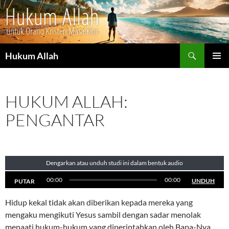
Cari
Hukum Allah
LANGSUNG
MENU
KE
UTAMA
ISI
HUKUM ALLAH:
PENGANTAR
Dengarkan atau unduh studi ini dalam bentuk audio
00:00
00:00
UNDUH
PUTAR
Hidup kekal tidak akan diberikan kepada mereka yang
mengaku mengikuti Yesus sambil dengan sadar menolak
menaati hukum-hukum yang diperintahkan oleh Bapa-Nya.