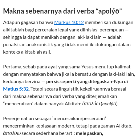
Makna sebenarnya dari verba “apolýō”
Adapun gagasan bahwa
Markus 10:12
memberikan dukungan
alkitabiah bagi perceraian legal yang diinisiasi perempuan —
sehingga ia dapat menikah dengan laki-laki lain — adalah
penafsiran anakronistik yang tidak memiliki dukungan dalam
konteks alkitabiah asli.
Pertama, sebab pada ayat yang sama Yesus menutup kalimat
dengan menyatakan bahwa jika ia bersatu dengan laki-laki lain,
keduanya berzina —
persis seperti yang ditegaskan-Nya di
Matius 5:32
. Tetapi secara linguistik, kekeliruannya berasal
dari makna sebenarnya dari verba yang diterjemahkan
“menceraikan” dalam banyak Alkitab:
ἀπολύω
(
apolýō
).
Penerjemahan sebagai “menceraikan/perceraian”
mencerminkan kebiasaan modern, tetapi pada zaman Alkitab,
ἀπολύω
secara sederhana berarti:
melepaskan,