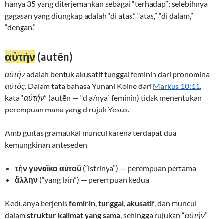
hanya 35 yang diterjemahkan sebagai “terhadap”; selebihnya
gagasan yang diungkap adalah “di atas,” “atas,” “di dalam,”
“dengan.”
αὐτήν
(autēn)
αὐτήν
adalah bentuk akusatif tunggal feminin dari pronomina
αὐτός
. Dalam tata bahasa Yunani Koine dari
Markus 10:11
,
kata “
αὐτήν
” (autēn — “dia/nya” feminin) tidak menentukan
perempuan mana yang dirujuk Yesus.
Ambiguitas gramatikal muncul karena terdapat dua
kemungkinan anteseden:
τὴν γυναῖκα αὐτοῦ
(“istrinya”) — perempuan pertama
ἄλλην
(“yang lain”) — perempuan kedua
Keduanya berjenis
feminin
,
tunggal
,
akusatif
, dan muncul
dalam
struktur kalimat yang sama
, sehingga rujukan “
αὐτήν
”