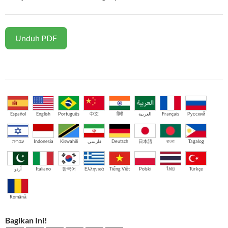
Unduh PDF
Español
English
Português
中文
हिंदी
العربية
Français
Русский
עברית
Indonesia
Kiswahili
فارسی
Deutsch
日本語
বাংলা
Tagalog
اُردو
Italiano
한국어
Ελληνικά
Tiếng Việt
Polski
ไทย
Türkçe
Română
Bagikan Ini!