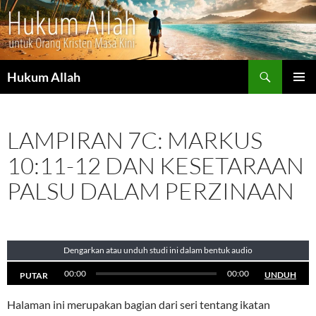
Cari
Hukum Allah
LANGSUNG
MENU
KE
UTAMA
ISI
LAMPIRAN 7C: MARKUS
10:11-12 DAN KESETARAAN
PALSU DALAM PERZINAAN
Dengarkan atau unduh studi ini dalam bentuk audio
00:00
00:00
UNDUH
PUTAR
Halaman ini merupakan bagian dari seri tentang ikatan