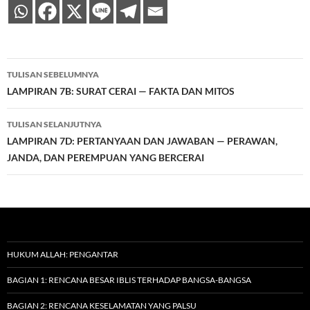
Navigasi
TULISAN SEBELUMNYA
Tulisan
LAMPIRAN 7B: SURAT CERAI — FAKTA DAN MITOS
TULISAN SELANJUTNYA
LAMPIRAN 7D: PERTANYAAN DAN JAWABAN — PERAWAN,
JANDA, DAN PEREMPUAN YANG BERCERAI
HUKUM ALLAH: PENGANTAR
BAGIAN 1: RENCANA BESAR IBLIS TERHADAP BANGSA-BANGSA
BAGIAN 2: RENCANA KESELAMATAN YANG PALSU