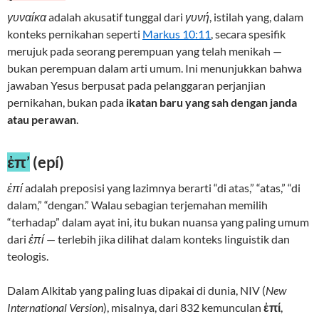
γυναίκα
adalah akusatif tunggal dari
γυνή
, istilah yang, dalam
konteks pernikahan seperti
Markus 10:11
, secara spesifik
merujuk pada seorang perempuan yang telah menikah —
bukan perempuan dalam arti umum. Ini menunjukkan bahwa
jawaban Yesus berpusat pada pelanggaran perjanjian
pernikahan, bukan pada
ikatan baru yang sah dengan janda
atau perawan
.
ἐπ’
(epí)
ἐπί
adalah preposisi yang lazimnya berarti “di atas,” “atas,” “di
dalam,” “dengan.” Walau sebagian terjemahan memilih
“terhadap” dalam ayat ini, itu bukan nuansa yang paling umum
dari
ἐπί
— terlebih jika dilihat dalam konteks linguistik dan
teologis.
Dalam Alkitab yang paling luas dipakai di dunia, NIV (
New
International Version
), misalnya, dari 832 kemunculan
ἐπί
,