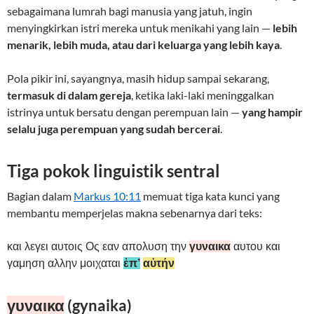
sebagaimana lumrah bagi manusia yang jatuh, ingin
menyingkirkan istri mereka untuk menikahi yang lain —
lebih
menarik, lebih muda, atau dari keluarga yang lebih kaya
.
Pola pikir ini, sayangnya, masih hidup sampai sekarang,
termasuk di dalam gereja
, ketika laki-laki meninggalkan
istrinya untuk bersatu dengan perempuan lain —
yang hampir
selalu juga perempuan yang sudah bercerai
.
Tiga pokok linguistik sentral
Bagian dalam
Markus 10:11
memuat tiga kata kunci yang
membantu memperjelas makna sebenarnya dari teks:
και λεγει αυτοις Ος εαν απολυση την
γυναικα
αυτου και
γαμηση αλλην μοιχαται
ἐπ’
αὐτήν
γυναικα
(gynaika)