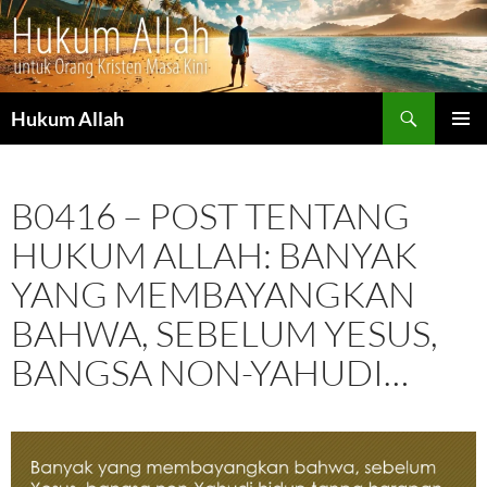
Cari
Hukum Allah
LANGSUNG
MENU
KE
UTAMA
ISI
B0416 – POST TENTANG
HUKUM ALLAH: BANYAK
YANG MEMBAYANGKAN
BAHWA, SEBELUM YESUS,
BANGSA NON-YAHUDI…