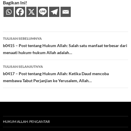
Bagikan Ini!
Navigasi
TULISAN SEBELUMNYA
Tulisan
b0415 – Post tentang Hukum Allah: Salah satu manfaat terbesar dari
menaati hukum-hukum Allah adalah…
TULISAN SELANJUTNYA
b0417 – Post tentang Hukum Allah: Ketika Daud mencoba
membawa Tabut Perjanjian ke Yerusalem, Allah…
HUKUM ALLAH: PENGANTAR