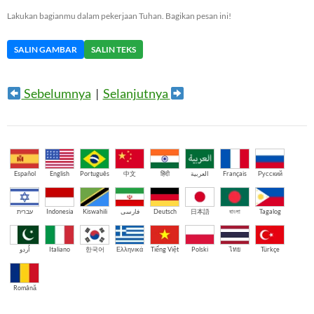
Lakukan bagianmu dalam pekerjaan Tuhan. Bagikan pesan ini!
SALIN GAMBAR
SALIN TEKS
Sebelumnya
|
Selanjutnya
Español
English
Português
中文
हिंदी
العربية
Français
Русский
עברית
Indonesia
Kiswahili
فارسی
Deutsch
日本語
বাংলা
Tagalog
اُردو
Italiano
한국어
Ελληνικά
Tiếng Việt
Polski
ไทย
Türkçe
Română