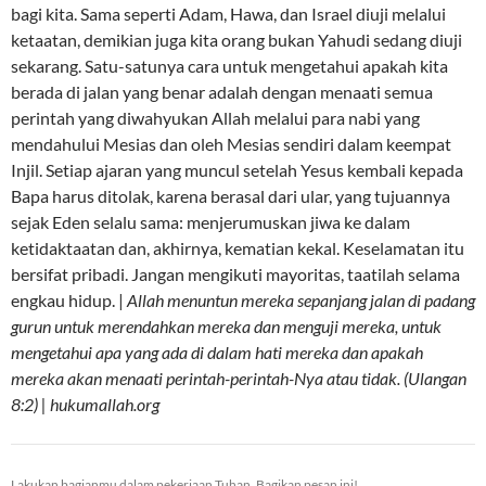
bagi kita. Sama seperti Adam, Hawa, dan Israel diuji melalui
ketaatan, demikian juga kita orang bukan Yahudi sedang diuji
sekarang. Satu-satunya cara untuk mengetahui apakah kita
berada di jalan yang benar adalah dengan menaati semua
perintah yang diwahyukan Allah melalui para nabi yang
mendahului Mesias dan oleh Mesias sendiri dalam keempat
Injil. Setiap ajaran yang muncul setelah Yesus kembali kepada
Bapa harus ditolak, karena berasal dari ular, yang tujuannya
sejak Eden selalu sama: menjerumuskan jiwa ke dalam
ketidaktaatan dan, akhirnya, kematian kekal. Keselamatan itu
bersifat pribadi. Jangan mengikuti mayoritas, taatilah selama
engkau hidup. |
Allah menuntun mereka sepanjang jalan di padang
gurun untuk merendahkan mereka dan menguji mereka, untuk
mengetahui apa yang ada di dalam hati mereka dan apakah
mereka akan menaati perintah-perintah-Nya atau tidak. (Ulangan
8:2) | hukumallah.org
Lakukan bagianmu dalam pekerjaan Tuhan. Bagikan pesan ini!