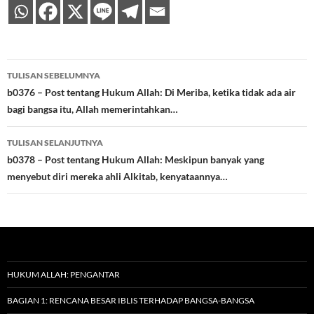
Navigasi
TULISAN SEBELUMNYA
Tulisan
b0376 – Post tentang Hukum Allah: Di Meriba, ketika tidak ada air
bagi bangsa itu, Allah memerintahkan…
TULISAN SELANJUTNYA
b0378 – Post tentang Hukum Allah: Meskipun banyak yang
menyebut diri mereka ahli Alkitab, kenyataannya…
HUKUM ALLAH: PENGANTAR
BAGIAN 1: RENCANA BESAR IBLIS TERHADAP BANGSA-BANGSA