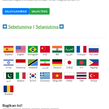
SALIN GAMBAR
SALIN TEKS
Sebelumnya
|
Selanjutnya
Español
English
Português
中文
हिंदी
العربية
Français
Русский
עברית
Indonesia
Kiswahili
فارسی
Deutsch
日本語
বাংলা
Tagalog
اُردو
Italiano
한국어
Ελληνικά
Tiếng Việt
Polski
ไทย
Türkçe
Română
Bagikan Ini!