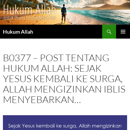
Cari
Hukum Allah
LANGSUNG
MENU
KE
UTAMA
ISI
B0377 – POST TENTANG
HUKUM ALLAH: SEJAK
YESUS KEMBALI KE SURGA,
ALLAH MENGIZINKAN IBLIS
MENYEBARKAN…