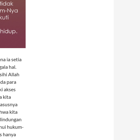
a ia setia
la hal.
sihi Allah
ada para
ki akses
 kita
kasusnya
hwa kita
rlindungan
ahui hukum-
s hanya