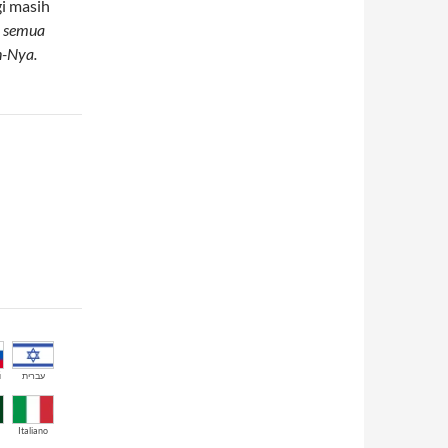
gi masih
n semua
n-Nya.
й
עברית
Italiano