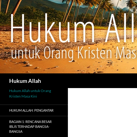
Cari
Hukum Allah
Hukum Allah untuk Orang
Kristen Masa Kini
HUKUM ALLAH: PENGANTAR
BAGIAN 1: RENCANA BESAR
IBLIS TERHADAP BANGSA-
BANGSA