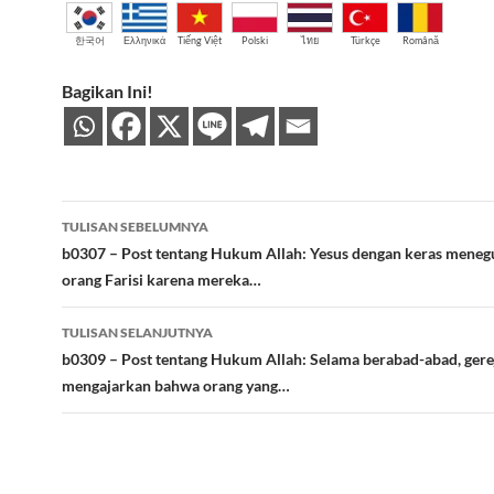
한국어
Ελληνικά
Tiếng Việt
Polski
ไทย
Türkçe
Română
Bagikan Ini!
Navigasi
TULISAN SEBELUMNYA
Tulisan
b0307 – Post tentang Hukum Allah: Yesus dengan keras meneg
orang Farisi karena mereka…
TULISAN SELANJUTNYA
b0309 – Post tentang Hukum Allah: Selama berabad-abad, gerej
mengajarkan bahwa orang yang…