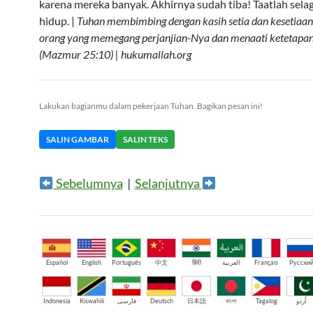
karena mereka banyak. Akhirnya sudah tiba! Taatlah sela
hidup. |
Tuhan membimbing dengan kasih setia dan kesetiaa
orang yang memegang perjanjian-Nya dan menaati ketetapa
(Mazmur 25:10) | hukumallah.org
Lakukan bagianmu dalam pekerjaan Tuhan. Bagikan pesan ini!
SALIN GAMBAR
SALIN TEKS
Sebelumnya
|
Selanjutnya
Español
English
Português
中文
हिंदी
العربية
Français
Русски
Indonesia
Kiswahili
فارسی
Deutsch
日本語
বাংলা
Tagalog
اُردو