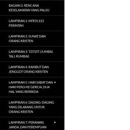
BAGIAN 2: RENCANA
KESELAMATAN YANG PALSU
LAMPIRAN 1: MITOS 613
PERINTAH
LAMPIRAN 2: SUNAT DAN
ORANG KRISTEN
LAMPIRAN 3: TZITZIT (JUMBAI,
TALI, RUMBAI)
LAMPIRAN 4: RAMBUT DAN
JENGGOT ORANG KRISTEN
LAMPIRAN 5: HARI SABAT DAN
HARI PERGI KE GEREJA, DUA
HAL YANG BERBEDA
LAMPIRAN 6: DAGING-DAGING
YANG DILARANG UNTUK
ORANG KRISTEN
LAMPIRAN 7: PERAWAN,
JANDA, DAN PEREMPUAN