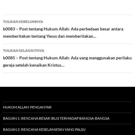
Navigasi
TULISAN SEBELUMNYA
Tulisan
b0083 – Post tentang Hukum Allah: Ada perbedaan besar antara
memberitakan tentang Yesus dan memberitakan…
TULISAN SELANJUTNYA
b0085 – Post tentang Hukum Allah: Ada yang menggunakan perilaku
gereja setelah kenaikan Kristus…
HUKUM ALLAH: PENGANTAR
BAGIAN 1: RENCANA BESAR IBLIS TERHADAP BANGSA-BANGSA
BAGIAN 2: RENCANA KESELAMATAN YANG PALSU