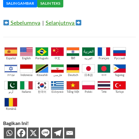
SALIN GAMBAR
SALIN TEKS
Sebelumnya
|
Selanjutnya
Español
English
Português
中文
हिंदी
العربية
Français
Русский
עברית
Indonesia
Kiswahili
فارسی
Deutsch
日本語
বাংলা
Tagalog
اُردو
Italiano
한국어
Ελληνικά
Tiếng Việt
Polski
ไทย
Türkçe
Română
Bagikan Ini!