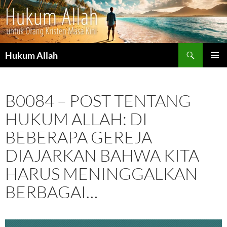
Cari
Hukum Allah
LANGSUNG
MENU
KE
UTAMA
ISI
B0084 – POST TENTANG
HUKUM ALLAH: DI
BEBERAPA GEREJA
DIAJARKAN BAHWA KITA
HARUS MENINGGALKAN
BERBAGAI…