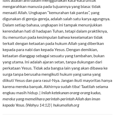
Iblis adalah ahli dalam menggunakan kata-kata untuk
mengarahkan manusia pada tujuannya yang biasa: tidak
menaati Allah. Ungkapan “kemurahan tak pantas”, yang
digunakan di gereja-gereja, adalah salah satu karya agungnya.
Dalam setiap bahasa, ungkapan ini tampak menunjukkan
kerendahan hati di hadapan Tuhan, tetapi dalam praktiknya,
itu menuntun pada kesimpulan bahwa keselamatan tidak
terkait dengan ketaatan pada hukum Allah yang diberikan
kepada para nabi dan kepada Yesus. Dengan demikian,
ketaatan dianggap sebagai sesuatu yang tambahan, bukan
yang utama. Ini adalah ajaran setan, tanpa dukungan dari
perkataan Yesus. Tidak ada bangsa lain yang akan dibawa ke
surga tanpa berusaha mengikuti hukum yang sama yang
diikuti Yesus dan para rasul-Nya. Jangan ikuti mayoritas hanya
karena mereka banyak. Akhirnya sudah tiba! Taatilah selama
engkau masih hidup. |
Inilah ketekunan orang-orang kudus,
mereka yang memelihara perintah-perintah Allah dan iman
kepada Yesus. (Wahyu 14:12) | hukumallah.org