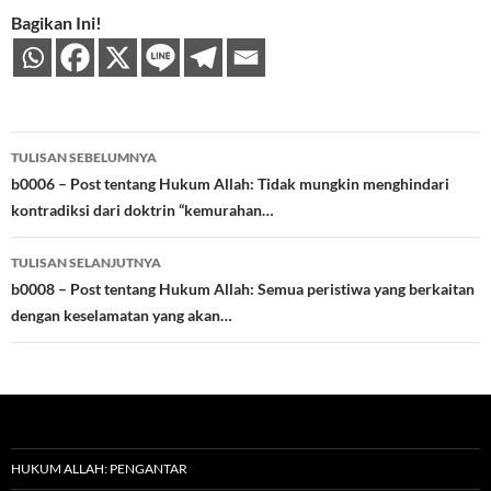
Bagikan Ini!
Navigasi
TULISAN SEBELUMNYA
Tulisan
b0006 – Post tentang Hukum Allah: Tidak mungkin menghindari
kontradiksi dari doktrin “kemurahan…
TULISAN SELANJUTNYA
b0008 – Post tentang Hukum Allah: Semua peristiwa yang berkaitan
dengan keselamatan yang akan…
HUKUM ALLAH: PENGANTAR