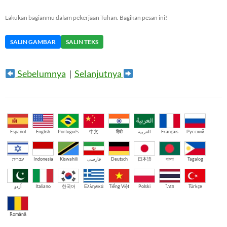
Lakukan bagianmu dalam pekerjaan Tuhan. Bagikan pesan ini!
SALIN GAMBAR
SALIN TEKS
Sebelumnya
|
Selanjutnya
Español
English
Português
中文
हिंदी
العربية
Français
Русский
עברית
Indonesia
Kiswahili
فارسی
Deutsch
日本語
বাংলা
Tagalog
اُردو
Italiano
한국어
Ελληνικά
Tiếng Việt
Polski
ไทย
Türkçe
Română