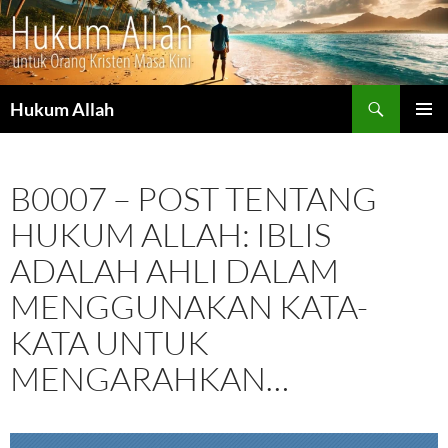
Cari
Hukum Allah
LANGSUNG
MENU
KE
UTAMA
ISI
B0007 – POST TENTANG
HUKUM ALLAH: IBLIS
ADALAH AHLI DALAM
MENGGUNAKAN KATA-
KATA UNTUK
MENGARAHKAN…