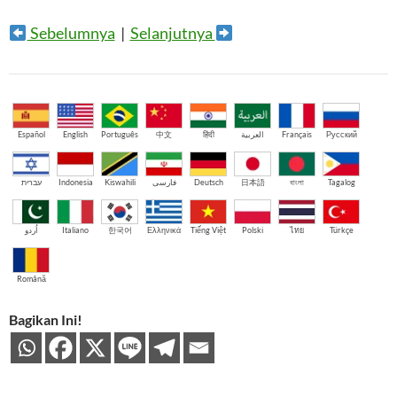
Sebelumnya
|
Selanjutnya
Español
English
Português
中文
हिंदी
العربية
Français
Русский
עברית
Indonesia
Kiswahili
فارسی
Deutsch
日本語
বাংলা
Tagalog
اُردو
Italiano
한국어
Ελληνικά
Tiếng Việt
Polski
ไทย
Türkçe
Română
Bagikan Ini!