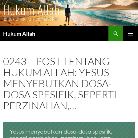
Cari
Hukum Allah
LANGSUNG
MENU
KE
UTAMA
ISI
0243 – POST TENTANG
HUKUM ALLAH: YESUS
MENYEBUTKAN DOSA-
DOSA SPESIFIK, SEPERTI
PERZINAHAN,…