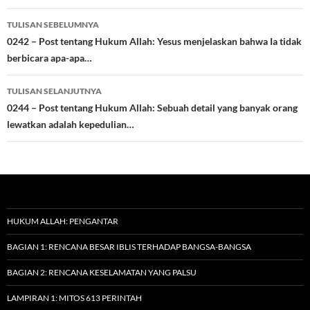
Navigasi
TULISAN SEBELUMNYA
Tulisan
0242 – Post tentang Hukum Allah: Yesus menjelaskan bahwa Ia tidak
berbicara apa-apa…
TULISAN SELANJUTNYA
0244 – Post tentang Hukum Allah: Sebuah detail yang banyak orang
lewatkan adalah kepedulian…
HUKUM ALLAH: PENGANTAR
BAGIAN 1: RENCANA BESAR IBLIS TERHADAP BANGSA-BANGSA
BAGIAN 2: RENCANA KESELAMATAN YANG PALSU
LAMPIRAN 1: MITOS 613 PERINTAH