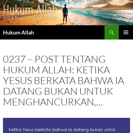
Cari
Hukum Allah
LANGSUNG
MENU
KE
UTAMA
ISI
0237 – POST TENTANG
HUKUM ALLAH: KETIKA
YESUS BERKATA BAHWA IA
DATANG BUKAN UNTUK
MENGHANCURKAN,…