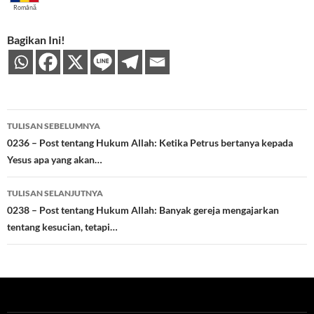
Română
Bagikan Ini!
Navigasi
TULISAN SEBELUMNYA
Tulisan
0236 – Post tentang Hukum Allah: Ketika Petrus bertanya kepada
Yesus apa yang akan…
TULISAN SELANJUTNYA
0238 – Post tentang Hukum Allah: Banyak gereja mengajarkan
tentang kesucian, tetapi…