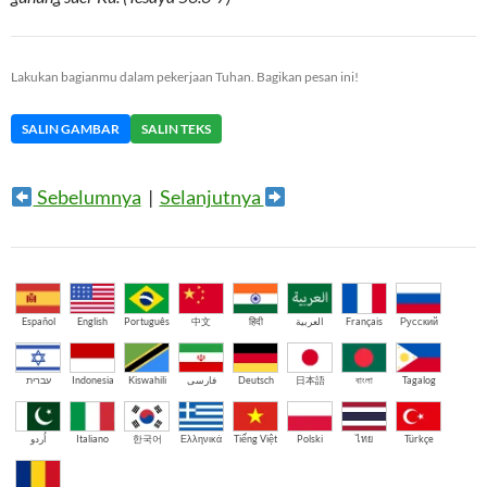
Lakukan bagianmu dalam pekerjaan Tuhan. Bagikan pesan ini!
SALIN GAMBAR
SALIN TEKS
Sebelumnya
|
Selanjutnya
Español
English
Português
中文
हिंदी
العربية
Français
Русский
עברית
Indonesia
Kiswahili
فارسی
Deutsch
日本語
বাংলা
Tagalog
اُردو
Italiano
한국어
Ελληνικά
Tiếng Việt
Polski
ไทย
Türkçe