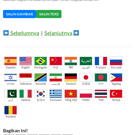
SALIN GAMBAR
SALIN TEKS
Sebelumnya
|
Selanjutnya
Español
English
Português
中文
हिंदी
العربية
Français
Русский
עברית
Indonesia
Kiswahili
فارسی
Deutsch
日本語
বাংলা
Tagalog
اُردو
Italiano
한국어
Ελληνικά
Tiếng Việt
Polski
ไทย
Türkçe
Română
Bagikan Ini!