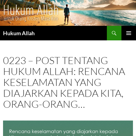
Cari
Hukum Allah
LANGSUNG
MENU
KE
UTAMA
ISI
0223 – POST TENTANG
HUKUM ALLAH: RENCANA
KESELAMATAN YANG
DIAJARKAN KEPADA KITA,
ORANG-ORANG…