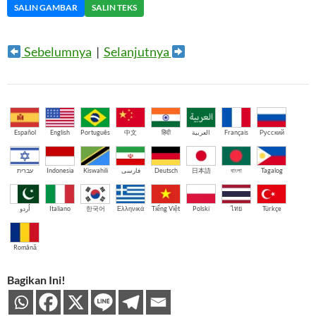
SALIN GAMBAR
SALIN TEKS
Sebelumnya
|
Selanjutnya
Español
English
Português
中文
हिंदी
العربية
Français
Русский
עברית
Indonesia
Kiswahili
فارسی
Deutsch
日本語
বাংলা
Tagalog
اُردو
Italiano
한국어
Ελληνικά
Tiếng Việt
Polski
ไทย
Türkçe
Română
Bagikan Ini!