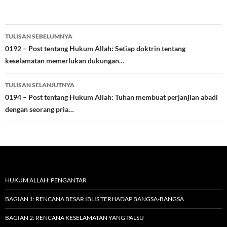
Navigasi
TULISAN SEBELUMNYA
Tulisan
0192 – Post tentang Hukum Allah: Setiap doktrin tentang
keselamatan memerlukan dukungan…
TULISAN SELANJUTNYA
0194 – Post tentang Hukum Allah: Tuhan membuat perjanjian abadi
dengan seorang pria…
HUKUM ALLAH: PENGANTAR
BAGIAN 1: RENCANA BESAR IBLIS TERHADAP BANGSA-BANGSA
BAGIAN 2: RENCANA KESELAMATAN YANG PALSU