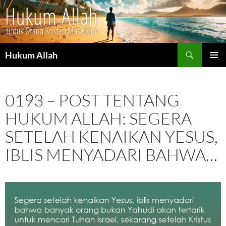
Cari
Hukum Allah
LANGSUNG
MENU
KE
UTAMA
ISI
0193 – POST TENTANG
HUKUM ALLAH: SEGERA
SETELAH KENAIKAN YESUS,
IBLIS MENYADARI BAHWA…