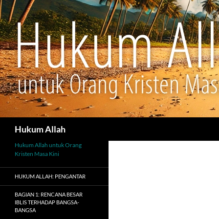
Cari
Hukum Allah
Hukum Allah untuk Orang
Kristen Masa Kini
HUKUM ALLAH: PENGANTAR
BAGIAN 1: RENCANA BESAR
IBLIS TERHADAP BANGSA-
BANGSA