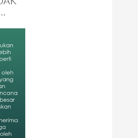
IDAK
…