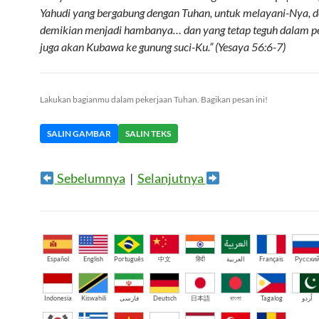
Yahudi yang bergabung dengan Tuhan, untuk melayani-Nya, 
demikian menjadi hambanya… dan yang tetap teguh dalam pe
juga akan Kubawa ke gunung suci-Ku.” (Yesaya 56:6-7)
Lakukan bagianmu dalam pekerjaan Tuhan. Bagikan pesan ini!
SALIN GAMBAR
SALIN TEKS
Sebelumnya
|
Selanjutnya
Español
English
Português
中文
हिंदी
العربية
Français
Русски
Indonesia
Kiswahili
فارسی
Deutsch
日本語
বাংলা
Tagalog
اُردو