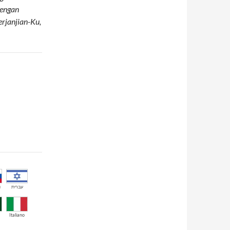
dengan
rjanjian-Ku,
й
עברית
Italiano