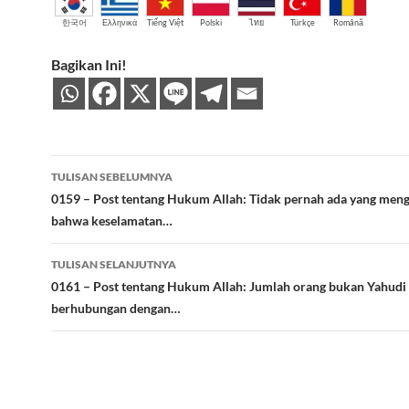
한국어
Ελληνικά
Tiếng Việt
Polski
ไทย
Türkçe
Română
Bagikan Ini!
Navigasi
TULISAN SEBELUMNYA
Tulisan
0159 – Post tentang Hukum Allah: Tidak pernah ada yang men
bahwa keselamatan…
TULISAN SELANJUTNYA
0161 – Post tentang Hukum Allah: Jumlah orang bukan Yahudi
berhubungan dengan…