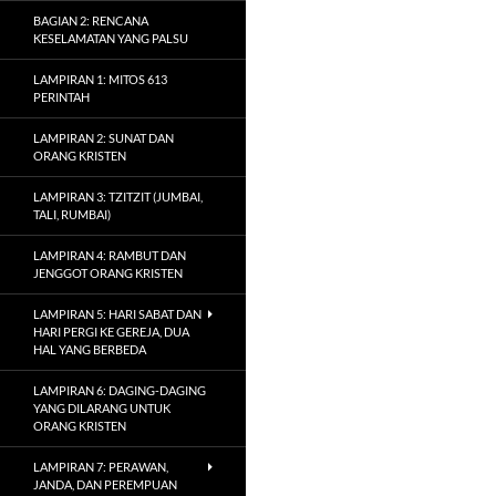
BAGIAN 2: RENCANA
KESELAMATAN YANG PALSU
LAMPIRAN 1: MITOS 613
PERINTAH
LAMPIRAN 2: SUNAT DAN
ORANG KRISTEN
LAMPIRAN 3: TZITZIT (JUMBAI,
TALI, RUMBAI)
LAMPIRAN 4: RAMBUT DAN
JENGGOT ORANG KRISTEN
LAMPIRAN 5: HARI SABAT DAN
HARI PERGI KE GEREJA, DUA
HAL YANG BERBEDA
LAMPIRAN 6: DAGING-DAGING
YANG DILARANG UNTUK
ORANG KRISTEN
LAMPIRAN 7: PERAWAN,
JANDA, DAN PEREMPUAN