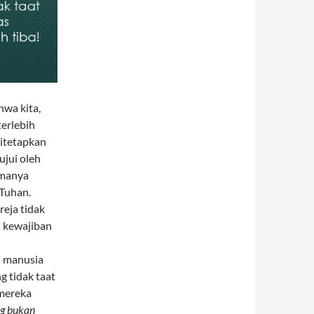
hwa kita,
erlebih
ditetapkan
ujui oleh
tamanya
 Tuhan.
reja tidak
i kewajiban
h manusia
g tidak taat
 mereka
g bukan