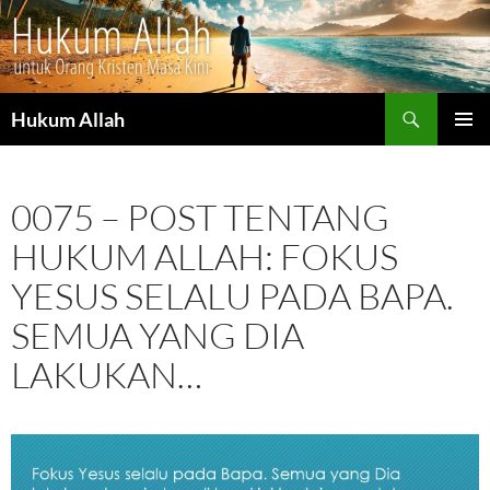
Cari
Hukum Allah
LANGSUNG
MENU
KE
UTAMA
ISI
0075 – POST TENTANG
HUKUM ALLAH: FOKUS
YESUS SELALU PADA BAPA.
SEMUA YANG DIA
LAKUKAN…