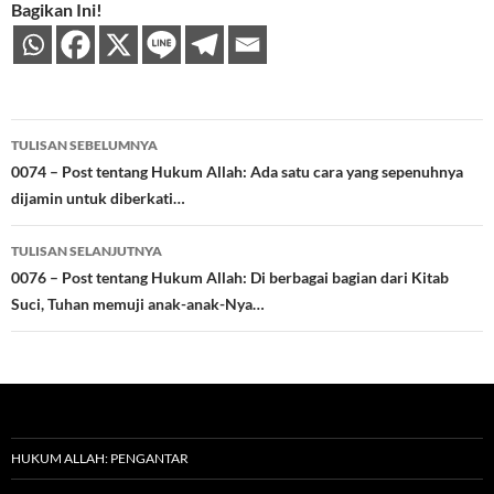
Bagikan Ini!
Navigasi
TULISAN SEBELUMNYA
Tulisan
0074 – Post tentang Hukum Allah: Ada satu cara yang sepenuhnya
dijamin untuk diberkati…
TULISAN SELANJUTNYA
0076 – Post tentang Hukum Allah: Di berbagai bagian dari Kitab
Suci, Tuhan memuji anak-anak-Nya…
HUKUM ALLAH: PENGANTAR