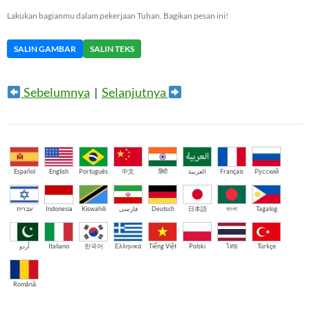
Lakukan bagianmu dalam pekerjaan Tuhan. Bagikan pesan ini!
SALIN GAMBAR
SALIN TEKS
Sebelumnya
|
Selanjutnya
Español
English
Português
中文
हिंदी
العربية
Français
Русский
עברית
Indonesia
Kiswahili
فارسی
Deutsch
日本語
বাংলা
Tagalog
اُردو
Italiano
한국어
Ελληνικά
Tiếng Việt
Polski
ไทย
Türkçe
Română