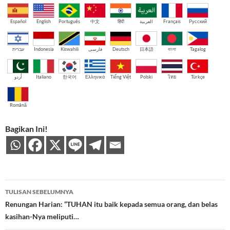
Español
English
Português
中文
हिंदी
العربية
Français
Русский
עברית
Indonesia
Kiswahili
فارسی
Deutsch
日本語
বাংলা
Tagalog
اُردو
Italiano
한국어
Ελληνικά
Tiếng Việt
Polski
ไทย
Türkçe
Română
Bagikan Ini!
Navigasi
TULISAN SEBELUMNYA
Tulisan
Renungan Harian: “TUHAN itu baik kepada semua orang, dan belas
kasihan-Nya meliputi…