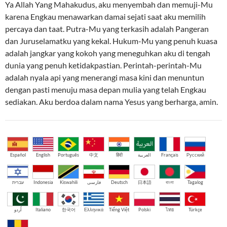
Ya Allah Yang Mahakudus, aku menyembah dan memuji-Mu
karena Engkau menawarkan damai sejati saat aku memilih
percaya dan taat. Putra-Mu yang terkasih adalah Pangeran
dan Juruselamatku yang kekal. Hukum-Mu yang penuh kuasa
adalah jangkar yang kokoh yang meneguhkan aku di tengah
dunia yang penuh ketidakpastian. Perintah-perintah-Mu
adalah nyala api yang menerangi masa kini dan menuntun
dengan pasti menuju masa depan mulia yang telah Engkau
sediakan. Aku berdoa dalam nama Yesus yang berharga, amin.
Español
English
Português
中文
हिंदी
العربية
Français
Русский
עברית
Indonesia
Kiswahili
فارسی
Deutsch
日本語
বাংলা
Tagalog
اُردو
Italiano
한국어
Ελληνικά
Tiếng Việt
Polski
ไทย
Türkçe