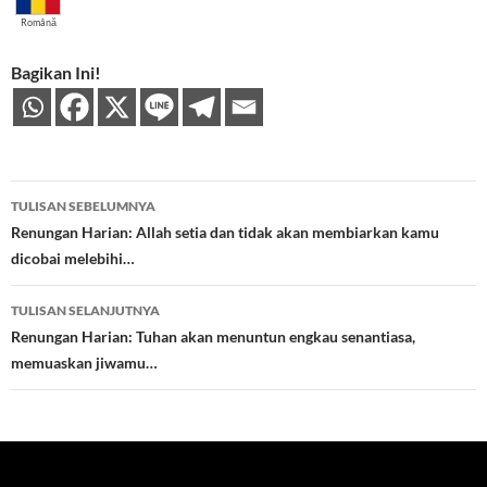
Română
Bagikan Ini!
Navigasi
TULISAN SEBELUMNYA
Tulisan
Renungan Harian: Allah setia dan tidak akan membiarkan kamu
dicobai melebihi…
TULISAN SELANJUTNYA
Renungan Harian: Tuhan akan menuntun engkau senantiasa,
memuaskan jiwamu…