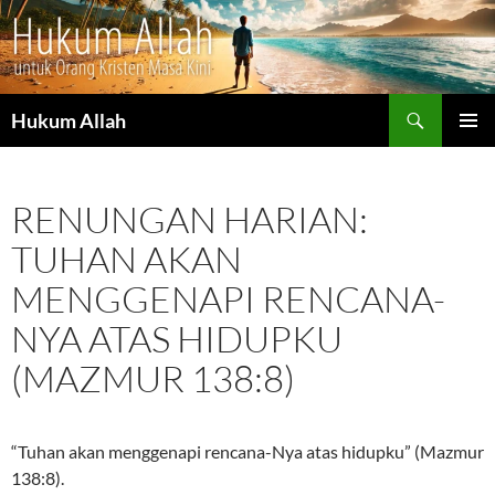
Cari
Hukum Allah
LANGSUNG
MENU
KE
UTAMA
ISI
RENUNGAN HARIAN:
TUHAN AKAN
MENGGENAPI RENCANA-
NYA ATAS HIDUPKU
(MAZMUR 138:8)
“Tuhan akan menggenapi rencana-Nya atas hidupku” (Mazmur
138:8).