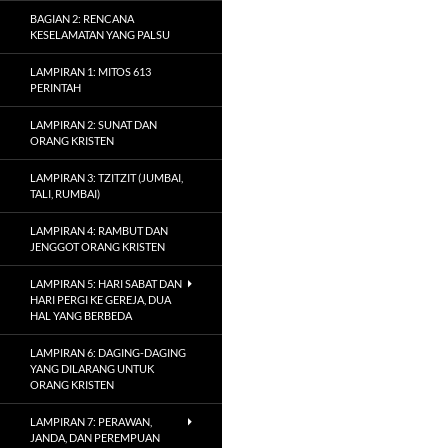
BAGIAN 2: RENCANA
KESELAMATAN YANG PALSU
LAMPIRAN 1: MITOS 613
PERINTAH
LAMPIRAN 2: SUNAT DAN
ORANG KRISTEN
LAMPIRAN 3: TZITZIT (JUMBAI,
TALI, RUMBAI)
LAMPIRAN 4: RAMBUT DAN
JENGGOT ORANG KRISTEN
LAMPIRAN 5: HARI SABAT DAN
HARI PERGI KE GEREJA, DUA
HAL YANG BERBEDA
LAMPIRAN 6: DAGING-DAGING
YANG DILARANG UNTUK
ORANG KRISTEN
LAMPIRAN 7: PERAWAN,
JANDA, DAN PEREMPUAN