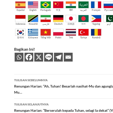
Español
English
Português
中文
हिंदी
العربية
Français
Русски
Indonesia
Kiswahili
فارسی
Deutsch
日本語
বাংলা
Tagalog
اُردو
한국어
Ελληνικά
Tiếng Việt
Polski
ไทย
Türkçe
Română
Bagikan Ini!
Navigasi
TULISAN SEBELUMNYA
Tulisan
Renungan Harian: “Ah, Tuhan! Besarlah nasihat-Mu dan agungl
Mu…
TULISAN SELANJUTNYA
Renungan Harian: “Berserulah kepada Tuhan, selagi Ia dekat” (Y