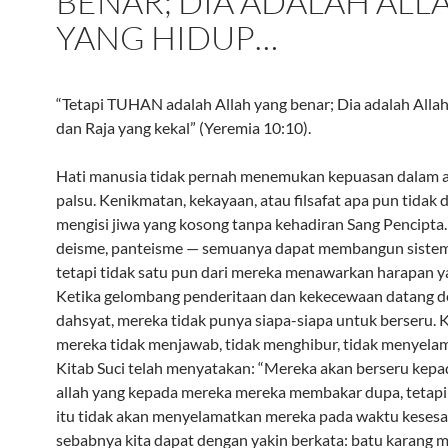
BENAR; DIA ADALAH ALL
YANG HIDUP…
“Tetapi TUHAN adalah Allah yang benar; Dia adalah Alla
dan Raja yang kekal” (Yeremia 10:10).
Hati manusia tidak pernah menemukan kepuasan dalam al
palsu. Kenikmatan, kekayaan, atau filsafat apa pun tidak 
mengisi jiwa yang kosong tanpa kehadiran Sang Pencipta.
deisme, panteisme — semuanya dapat membangun sistem
tetapi tidak satu pun dari mereka menawarkan harapan ya
Ketika gelombang penderitaan dan kekecewaan datang 
dahsyat, mereka tidak punya siapa-siapa untuk berseru. 
mereka tidak menjawab, tidak menghibur, tidak menyela
Kitab Suci telah menyatakan: “Mereka akan berseru kepad
allah yang kepada mereka mereka membakar dupa, tetapi 
itu tidak akan menyelamatkan mereka pada waktu kesesak
sebabnya kita dapat dengan yakin berkata: batu karang m