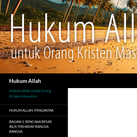
Cari
Hukum Allah
Hukum Allah untuk Orang
Kristen Masa Kini
HUKUM ALLAH: PENGANTAR
BAGIAN 1: RENCANA BESAR
IBLIS TERHADAP BANGSA-
BANGSA