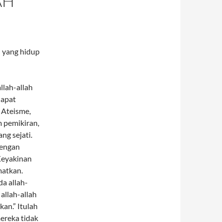
AH
h yang hidup
lah-allah
dapat
 Ateisme,
 pemikiran,
ng sejati.
dengan
Keyakinan
matkan.
a allah-
allah-allah
an.” Itulah
ereka tidak