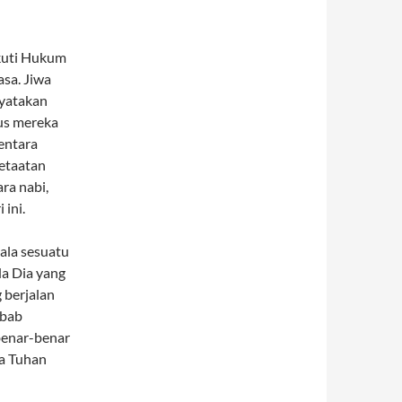
ikuti Hukum
asa. Jiwa
nyatakan
us mereka
entara
ketaatan
ra nabi,
 ini.
ala sesuatu
a Dia yang
 berjalan
ebab
benar-benar
ka Tuhan