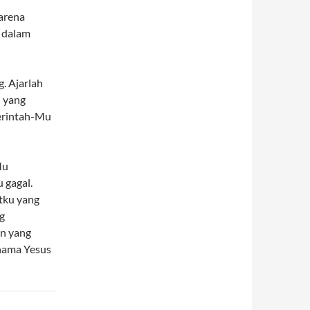
karena
i dalam
g. Ajarlah
n yang
erintah-Mu
Mu
 gagal.
tku yang
g
an yang
 nama Yesus