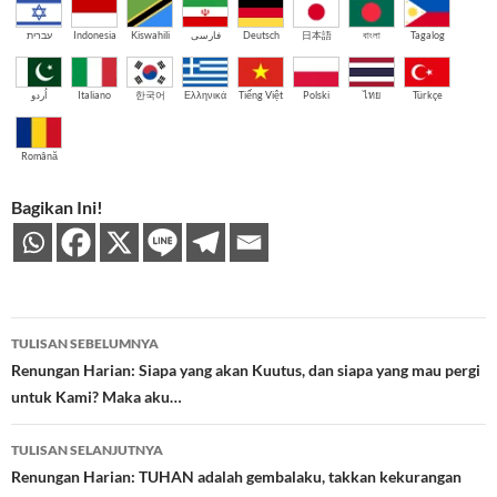
עברית
Indonesia
Kiswahili
فارسی
Deutsch
日本語
বাংলা
Tagalog
اُردو
Italiano
한국어
Ελληνικά
Tiếng Việt
Polski
ไทย
Türkçe
Română
Bagikan Ini!
Navigasi
TULISAN SEBELUMNYA
Tulisan
Renungan Harian: Siapa yang akan Kuutus, dan siapa yang mau pergi
untuk Kami? Maka aku…
TULISAN SELANJUTNYA
Renungan Harian: TUHAN adalah gembalaku, takkan kekurangan