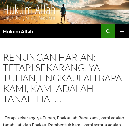
Cari
Hukum Allah
LANGSUNG
MENU
KE
UTAMA
ISI
RENUNGAN HARIAN:
TETAPI SEKARANG, YA
TUHAN, ENGKAULAH BAPA
KAMI, KAMI ADALAH
TANAH LIAT…
“Tetapi sekarang, ya Tuhan, Engkaulah Bapa kami, kami adalah
tanah liat, dan Engkau, Pembentuk kami; kami semua adalah