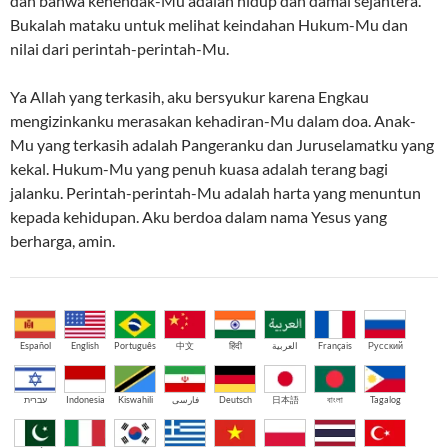
dan bahwa kehendak-Mu adalah hidup dan damai sejahtera.
Bukalah mataku untuk melihat keindahan Hukum-Mu dan
nilai dari perintah-perintah-Mu.
Ya Allah yang terkasih, aku bersyukur karena Engkau
mengizinkanku merasakan kehadiran-Mu dalam doa. Anak-
Mu yang terkasih adalah Pangeranku dan Juruselamatku yang
kekal. Hukum-Mu yang penuh kuasa adalah terang bagi
jalanku. Perintah-perintah-Mu adalah harta yang menuntun
kepada kehidupan. Aku berdoa dalam nama Yesus yang
berharga, amin.
Español
English
Português
中文
हिंदी
العربية
Français
Русский
עברית
Indonesia
Kiswahili
فارسی
Deutsch
日本語
বাংলা
Tagalog