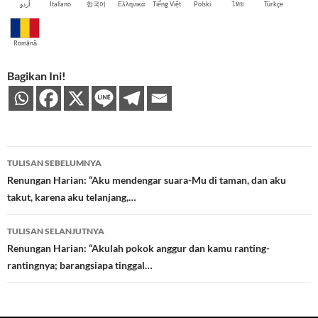
اُردو
Italiano
한국어
Ελληνικά
Tiếng Việt
Polski
ไทย
Türkçe
Română
Bagikan Ini!
Navigasi
TULISAN SEBELUMNYA
Tulisan
Renungan Harian: “Aku mendengar suara-Mu di taman, dan aku
takut, karena aku telanjang,…
TULISAN SELANJUTNYA
Renungan Harian: “Akulah pokok anggur dan kamu ranting-
rantingnya; barangsiapa tinggal…