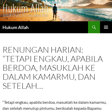
Cari
Hukum Allah
LANGSUNG
MENU
KE
UTAMA
ISI
RENUNGAN HARIAN:
“TETAPI ENGKAU, APABILA
BERDOA, MASUKLAH KE
DALAM KAMARMU, DAN
SETELAH…
“Tetapi engkau, apabila berdoa, masuklah ke dalam kamarmu,
dan setelah menutup pintumu, berdoalah kepada Bapamu