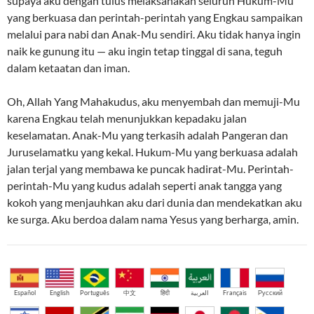
supaya aku dengan tulus melaksanakan seluruh Hukum-Mu
yang berkuasa dan perintah-perintah yang Engkau sampaikan
melalui para nabi dan Anak-Mu sendiri. Aku tidak hanya ingin
naik ke gunung itu — aku ingin tetap tinggal di sana, teguh
dalam ketaatan dan iman.
Oh, Allah Yang Mahakudus, aku menyembah dan memuji-Mu
karena Engkau telah menunjukkan kepadaku jalan
keselamatan. Anak-Mu yang terkasih adalah Pangeran dan
Juruselamatku yang kekal. Hukum-Mu yang berkuasa adalah
jalan terjal yang membawa ke puncak hadirat-Mu. Perintah-
perintah-Mu yang kudus adalah seperti anak tangga yang
kokoh yang menjauhkan aku dari dunia dan mendekatkan aku
ke surga. Aku berdoa dalam nama Yesus yang berharga, amin.
Español
English
Português
中文
हिंदी
العربية
Français
Русский