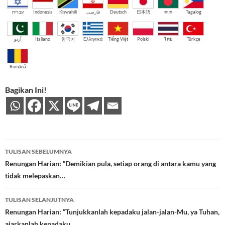
עברית
Indonesia
Kiswahili
فارسی
Deutsch
日本語
বাংলা
Tagalog
اُردو
Italiano
한국어
Ελληνικά
Tiếng Việt
Polski
ไทย
Türkçe
Română
Bagikan Ini!
Navigasi
TULISAN SEBELUMNYA
Tulisan
Renungan Harian: “Demikian pula, setiap orang di antara kamu yang
tidak melepaskan…
TULISAN SELANJUTNYA
Renungan Harian: “Tunjukkanlah kepadaku jalan-jalan-Mu, ya Tuhan,
ajarkanlah kepadaku…