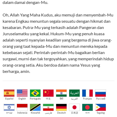
dalam damai dengan-Mu.
Oh, Allah Yang Maha Kudus, aku memuji dan menyembah-Mu
karena Engkau menuntun segala sesuatu dengan hikmat dan
kesabaran. Putra-Mu yang terkasih adalah Pangeran dan
Juruselamatku yang kekal. Hukum-Mu yang penuh kuasa
adalah seperti nyanyian keadilan yang bergema di jiwa orang-
orang yang taat kepada-Mu dan menuntun mereka kepada
kebebasan sejati. Perintah-perintah-Mu bagaikan berlian
surgawi, murni dan tak tergoyahkan, yang memperindah hidup
orang-orang setia. Aku berdoa dalam nama Yesus yang
berharga, amin.
Español
English
Português
中文
हिंदी
العربية
Français
Русский
עברית
Indonesia
Kiswahili
فارسی
Deutsch
日本語
বাংলা
Tagalog