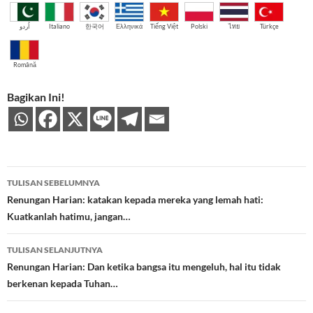
اُردو
Italiano
한국어
Ελληνικά
Tiếng Việt
Polski
ไทย
Türkçe
Română
Bagikan Ini!
Navigasi
TULISAN SEBELUMNYA
Tulisan
Renungan Harian: katakan kepada mereka yang lemah hati:
Kuatkanlah hatimu, jangan…
TULISAN SELANJUTNYA
Renungan Harian: Dan ketika bangsa itu mengeluh, hal itu tidak
berkenan kepada Tuhan…