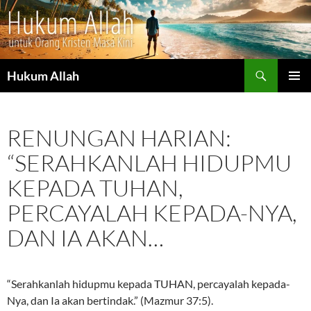
Cari
Hukum Allah
LANGSUNG
MENU
KE
UTAMA
ISI
RENUNGAN HARIAN:
“SERAHKANLAH HIDUPMU
KEPADA TUHAN,
PERCAYALAH KEPADA-NYA,
DAN IA AKAN…
“Serahkanlah hidupmu kepada TUHAN, percayalah kepada-
Nya, dan Ia akan bertindak.” (Mazmur 37:5).