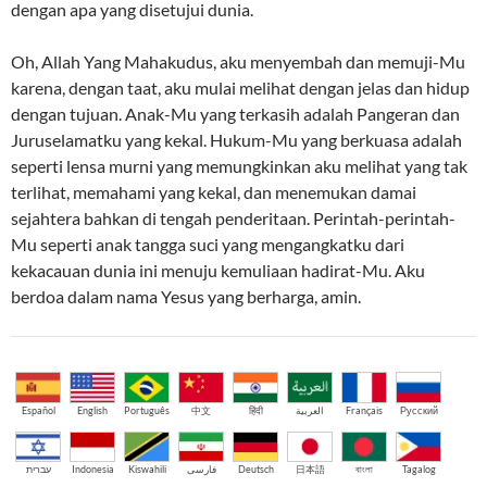
dengan apa yang disetujui dunia.
Oh, Allah Yang Mahakudus, aku menyembah dan memuji-Mu
karena, dengan taat, aku mulai melihat dengan jelas dan hidup
dengan tujuan. Anak-Mu yang terkasih adalah Pangeran dan
Juruselamatku yang kekal. Hukum-Mu yang berkuasa adalah
seperti lensa murni yang memungkinkan aku melihat yang tak
terlihat, memahami yang kekal, dan menemukan damai
sejahtera bahkan di tengah penderitaan. Perintah-perintah-
Mu seperti anak tangga suci yang mengangkatku dari
kekacauan dunia ini menuju kemuliaan hadirat-Mu. Aku
berdoa dalam nama Yesus yang berharga, amin.
Español
English
Português
中文
हिंदी
العربية
Français
Русский
עברית
Indonesia
Kiswahili
فارسی
Deutsch
日本語
বাংলা
Tagalog