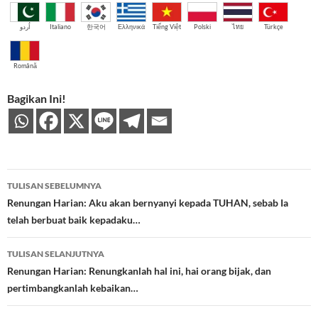
اُردو
Italiano
한국어
Ελληνικά
Tiếng Việt
Polski
ไทย
Türkçe
Română
Bagikan Ini!
Navigasi
TULISAN SEBELUMNYA
Tulisan
Renungan Harian: Aku akan bernyanyi kepada TUHAN, sebab Ia
telah berbuat baik kepadaku…
TULISAN SELANJUTNYA
Renungan Harian: Renungkanlah hal ini, hai orang bijak, dan
pertimbangkanlah kebaikan…