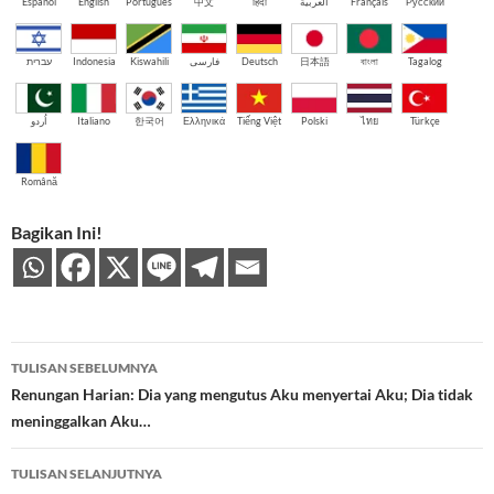
Español
English
Português
中文
हिंदी
العربية
Français
Русский
עברית
Indonesia
Kiswahili
فارسی
Deutsch
日本語
বাংলা
Tagalog
اُردو
Italiano
한국어
Ελληνικά
Tiếng Việt
Polski
ไทย
Türkçe
Română
Bagikan Ini!
Navigasi
TULISAN SEBELUMNYA
Tulisan
Renungan Harian: Dia yang mengutus Aku menyertai Aku; Dia tidak
meninggalkan Aku…
TULISAN SELANJUTNYA