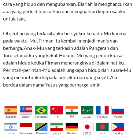
cara yang hidup dan mengubahkan. Biarlah ia menghancurkan
apa yang perlu dihancurkan dan menguatkan keputusanku
untuk taat.
Oh, Tuhan yang terkasih, aku bersyukur kepada-Mu karena
pada waktu-Mu, Firman itu kembali menjadi manis dan
berharga. Anak-Mu yang terkasih adalah Pangeran dan
Juruselamatku yang kekal. Hukum-Mu yang penuh kuasa
adalah hidup ketika Firman meneranginya di dalam hatiku.
Perintah-perintah-Mu adalah ungkapan hidup dari suara-Mu
yang menuntunku kepada persekutuan yang sejati. Aku
berdoa dalam nama Yesus yang berharga, amin.
Español
English
Português
中文
हिंदी
العربية
Français
Русский
עברית
Indonesia
Kiswahili
فارسی
Deutsch
日本語
বাংলা
Tagalog