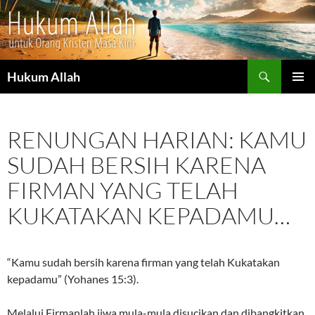
Cari
Hukum Allah
LANGSUNG
MENU
KE
UTAMA
ISI
RENUNGAN HARIAN: KAMU
SUDAH BERSIH KARENA
FIRMAN YANG TELAH
KUKATAKAN KEPADAMU…
“Kamu sudah bersih karena firman yang telah Kukatakan
kepadamu” (Yohanes 15:3).
Melalui Firmanlah jiwa mula-mula disucikan dan dibangkitkan