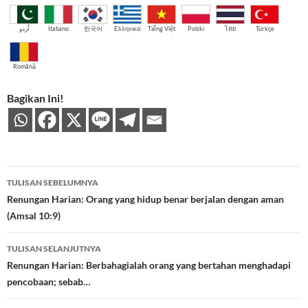
اُردو
Italiano
한국어
Ελληνικά
Tiếng Việt
Polski
ไทย
Türkçe
Română
Bagikan Ini!
Navigasi
TULISAN SEBELUMNYA
Tulisan
Renungan Harian: Orang yang hidup benar berjalan dengan aman
(Amsal 10:9)
TULISAN SELANJUTNYA
Renungan Harian: Berbahagialah orang yang bertahan menghadapi
pencobaan; sebab…