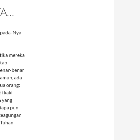
YA…
kepada-Nya
tika mereka
itab
benar-benar
Namun, ada
ua orang:
i kaki
n yang
iapa pun
 keagungan
a Tuhan