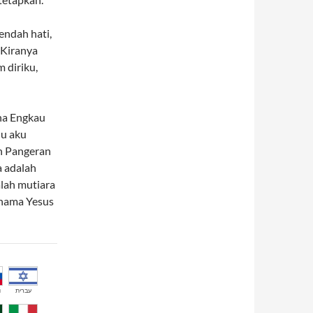
endah hati,
 Kiranya
 diriku,
na Engkau
u aku
h Pangeran
 adalah
alah mutiara
 nama Yesus
й
עברית