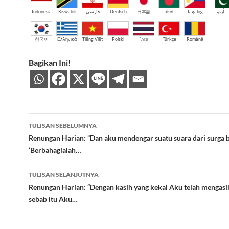
Indonesia
Kiswahili
فارسی
Deutsch
日本語
বাংলা
Tagalog
اُردو
한국어
Ελληνικά
Tiếng Việt
Polski
ไทย
Türkçe
Română
Bagikan Ini!
Navigasi
TULISAN SEBELUMNYA
Tulisan
Renungan Harian: “Dan aku mendengar suatu suara dari surga 
‘Berbahagialah…
TULISAN SELANJUTNYA
Renungan Harian: “Dengan kasih yang kekal Aku telah mengasi
sebab itu Aku…