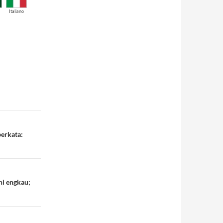
Italiano
berkata:
hi engkau;