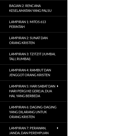
BAGIAN 2: RENCANA
KESELAMATAN YANG PALSU
LAMPIRAN 1: MITOS 613
PERINTAH
LAMPIRAN 2: SUNAT DAN
ORANG KRISTEN
LAMPIRAN 3: TZITZIT (JUMBAI,
TALI, RUMBAI)
LAMPIRAN 4: RAMBUT DAN
JENGGOT ORANG KRISTEN
LAMPIRAN 5: HARI SABAT DAN
HARI PERGI KE GEREJA, DUA
HAL YANG BERBEDA
LAMPIRAN 6: DAGING-DAGING
YANG DILARANG UNTUK
ORANG KRISTEN
LAMPIRAN 7: PERAWAN,
JANDA, DAN PEREMPUAN