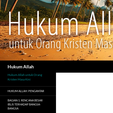
Cari
Hukum Allah
Hukum Allah untuk Orang
Kristen Masa Kini
HUKUM ALLAH: PENGANTAR
BAGIAN 1: RENCANA BESAR
IBLIS TERHADAP BANGSA-
BANGSA