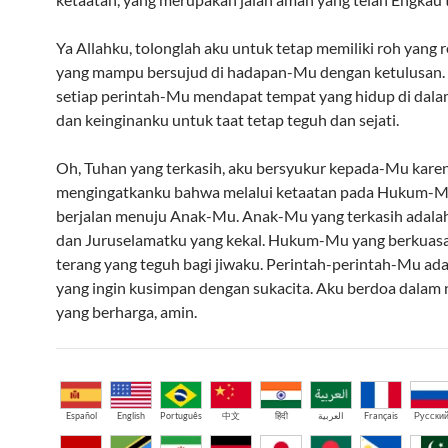
Ya Allahku, tolonglah aku untuk tetap memiliki roh yang r
yang mampu bersujud di hadapan-Mu dengan ketulusan.
setiap perintah-Mu mendapat tempat yang hidup di dalam
dan keinginanku untuk taat tetap teguh dan sejati.
Oh, Tuhan yang terkasih, aku bersyukur kepada-Mu kare
mengingatkanku bahwa melalui ketaatan pada Hukum-M
berjalan menuju Anak-Mu. Anak-Mu yang terkasih adala
dan Juruselamatku yang kekal. Hukum-Mu yang berkuasa
terang yang teguh bagi jiwaku. Perintah-perintah-Mu ad
yang ingin kusimpan dengan sukacita. Aku berdoa dalam
yang berharga, amin.
Español
English
Português
中文
हिंदी
العربية
Français
Русски