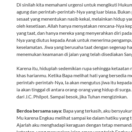
Di sinilah kita memahami urgensi untuk mengikuti Hukum
agung dan perintah-perintah-Nya yang luar biasa. Bukan
sesaat yang menentukan nasib kekal, melainkan hidup ya
oleh kesetiaan. Allah hanya menyatakan rencana-Nya ke
yang taat, dan hanya mereka yang menyerahkan diri pad
Nya yang diutus kepada Anak untuk menerima pengamp
keselamatan. Jiwa yang berusaha taat dengan segenap ha
menemukan keamanan di jalan yang telah disediakan San
Karena itu, hiduplah sedemikian rupa sehingga ketaatan m
khas harianmu. Ketika Bapa melihat hati yang bersedia 
perintah-perintah-Nya, Ia akan mengutus jiwa itu kepada
ia akan tinggal di antara orang-orang yang hidup di surga
dari J.C. Philpot. Sampai besok, jika Tuhan mengizinkan.
Berdoa bersama saya:
Bapa yang terkasih, aku bersyuku
Mu karena Engkau melihat sampai ke dalam hatiku yang t
Ajarlah aku menghadapi keraguan dengan tetap memand
ketaatan, yang merupakan jalan aman yang telah Engkau 