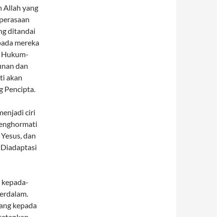
 Allah yang
 perasaan
ng ditandai
pada mereka
a Hukum-
unan dan
ti akan
g Pencipta.
enjadi ciri
menghormati
 Yesus, dan
. Diadaptasi
r kepada-
erdalam.
ang kepada
tetapkan.