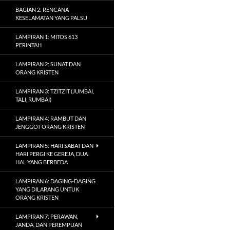
BAGIAN 2: RENCANA
KESELAMATAN YANG PALSU
LAMPIRAN 1: MITOS 613
PERINTAH
LAMPIRAN 2: SUNAT DAN
ORANG KRISTEN
LAMPIRAN 3: TZITZIT (JUMBAI,
TALI, RUMBAI)
LAMPIRAN 4: RAMBUT DAN
JENGGOT ORANG KRISTEN
LAMPIRAN 5: HARI SABAT DAN
HARI PERGI KE GEREJA, DUA
HAL YANG BERBEDA
LAMPIRAN 6: DAGING-DAGING
YANG DILARANG UNTUK
ORANG KRISTEN
LAMPIRAN 7: PERAWAN,
JANDA, DAN PEREMPUAN