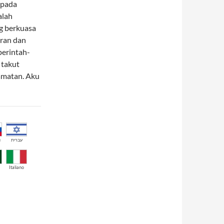
epada
alah
g berkuasa
aran dan
perintah-
 takut
amatan. Aku
й
עברית
Italiano