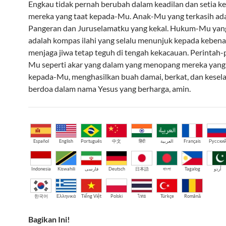
Engkau tidak pernah berubah dalam keadilan dan setia k
mereka yang taat kepada-Mu. Anak-Mu yang terkasih ad
Pangeran dan Juruselamatku yang kekal. Hukum-Mu yan
adalah kompas ilahi yang selalu menunjuk kepada keben
menjaga jiwa tetap teguh di tengah kekacauan. Perintah-
Mu seperti akar yang dalam yang menopang mereka yang
kepada-Mu, menghasilkan buah damai, berkat, dan kesel
berdoa dalam nama Yesus yang berharga, amin.
Español
English
Português
中文
हिंदी
العربية
Français
Русски
Indonesia
Kiswahili
فارسی
Deutsch
日本語
বাংলা
Tagalog
اُردو
한국어
Ελληνικά
Tiếng Việt
Polski
ไทย
Türkçe
Română
Bagikan Ini!