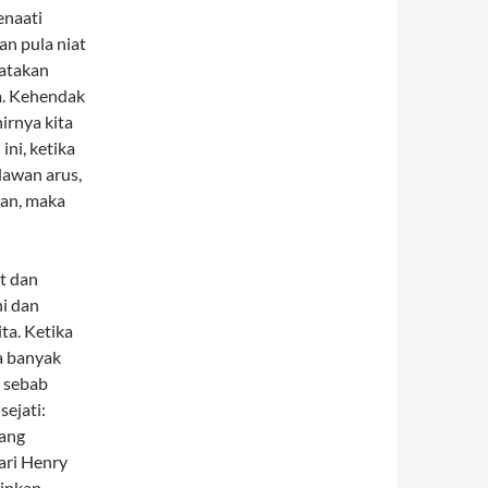
enaati
an pula niat
yatakan
a. Kehendak
irnya kita
ni, ketika
lawan arus,
an, maka
t dan
hi dan
ta. Ketika
a banyak
, sebab
sejati:
yang
ari Henry
inkan.