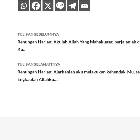
Navigasi
TULISAN SEBELUMNYA
Tulisan
Renungan Harian: Akulah Allah Yang Mahakuasa; berjalanlah d
Ku…
TULISAN SELANJUTNYA
Renungan Harian: Ajarkanlah aku melakukan kehendak-Mu, s
Engkaulah Allahku….