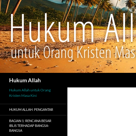
Cari
Hukum Allah
Hukum Allah untuk Orang
Kristen Masa Kini
HUKUM ALLAH: PENGANTAR
BAGIAN 1: RENCANA BESAR
IBLIS TERHADAP BANGSA-
BANGSA