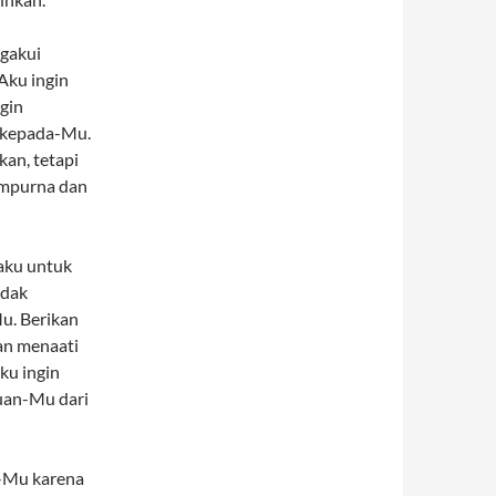
ngakui
 Aku ingin
gin
 kepada-Mu.
kan, tetapi
empurna dan
aku untuk
idak
u. Berikan
an menaati
ku ingin
uan-Mu dari
-Mu karena