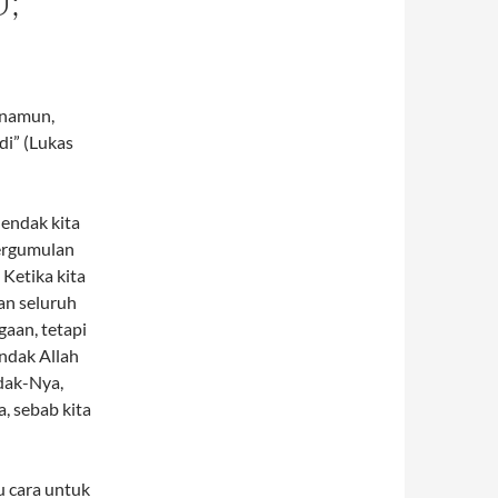
U;
 namun,
i” (Lukas
hendak kita
pergumulan
 Ketika kita
n seluruh
aan, tetapi
ndak Allah
dak-Nya,
a, sebab kita
 cara untuk