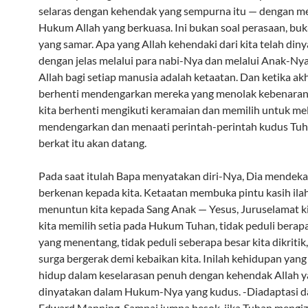
selaras dengan kehendak yang sempurna itu — dengan m
Hukum Allah yang berkuasa. Ini bukan soal perasaan, buk
yang samar. Apa yang Allah kehendaki dari kita telah din
dengan jelas melalui para nabi-Nya dan melalui Anak-Ny
Allah bagi setiap manusia adalah ketaatan. Dan ketika akh
berhenti mendengarkan mereka yang menolak kebenaran i
kita berhenti mengikuti keramaian dan memilih untuk me
mendengarkan dan menaati perintah-perintah kudus Tuh
berkat itu akan datang.
Pada saat itulah Bapa menyatakan diri-Nya, Dia mendeka
berkenan kepada kita. Ketaatan membuka pintu kasih ila
menuntun kita kepada Sang Anak — Yesus, Juruselamat ki
kita memilih setia pada Hukum Tuhan, tidak peduli berap
yang menentang, tidak peduli seberapa besar kita dikritik
surga bergerak demi kebaikan kita. Inilah kehidupan yang 
hidup dalam keselarasan penuh dengan kehendak Allah 
dinyatakan dalam Hukum-Nya yang kudus. -Diadaptasi d
Edward Manning. Sampai jumpa besok, jika Tuhan mengiz