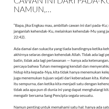
CAWAN INI DARI PADA-K
NAMUN,…
“Bapa, jika Engkau mau, ambillah cawan ini dari pada-Ku;
janganlah kehendak-Ku, melainkan kehendak-Mu yang jad
22:42).
Ada damai dan sukacita yang tiada bandingnya ketika ke
akhirnya selaras dengan kehendak Allah. Tidak ada lagi 
batin, tidak ada lagi perlawanan — hanya ada ketenangan.
percaya bahwa Tuhan memegang kendali dan menyerahka
hidup kita kepada-Nya, kita tidak hanya menemukan keleg
juga menemukan tujuan sejati dari keberadaan kita. Kehe
itu sempurna, dan ketika kita menjadi satu dengan kehen
tidak ada apa pun di dunia ini yang dapat menghalangi kit
mengalir bersama Sang Pencipta segala sesuatu.
Namun penting untuk memahami satu hal: hanya ada satu