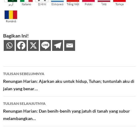
اُردو
Italiano
한국어
Ελληνικά
Tiếng Việt
Polski
ไทย
Türkçe
Română
Bagikan Ini!
Navigasi
TULISAN SEBELUMNYA
Tulisan
Renungan Harian: Ajarkan aku untuk hidup, Tuhan; tuntunlah aku di
jalan yang benar…
TULISAN SELANJUTNYA
Renungan Harian: Dan benih-benih yang jatuh di tanah yang subur
melambangkan…