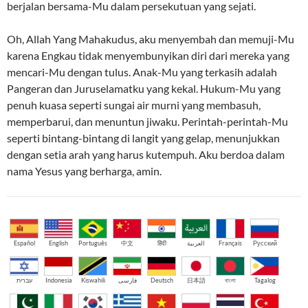
berjalan bersama-Mu dalam persekutuan yang sejati.
Oh, Allah Yang Mahakudus, aku menyembah dan memuji-Mu
karena Engkau tidak menyembunyikan diri dari mereka yang
mencari-Mu dengan tulus. Anak-Mu yang terkasih adalah
Pangeran dan Juruselamatku yang kekal. Hukum-Mu yang
penuh kuasa seperti sungai air murni yang membasuh,
memperbarui, dan menuntun jiwaku. Perintah-perintah-Mu
seperti bintang-bintang di langit yang gelap, menunjukkan
dengan setia arah yang harus kutempuh. Aku berdoa dalam
nama Yesus yang berharga, amin.
Español
English
Português
中文
हिंदी
العربية
Français
Русский
עברית
Indonesia
Kiswahili
فارسی
Deutsch
日本語
বাংলা
Tagalog