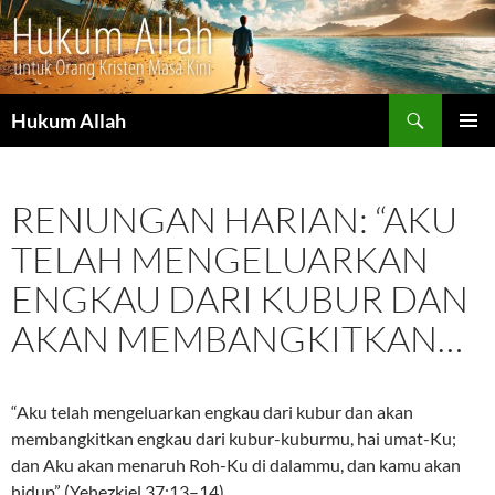
Cari
Hukum Allah
LANGSUNG
MENU
KE
UTAMA
ISI
RENUNGAN HARIAN: “AKU
TELAH MENGELUARKAN
ENGKAU DARI KUBUR DAN
AKAN MEMBANGKITKAN…
“Aku telah mengeluarkan engkau dari kubur dan akan
membangkitkan engkau dari kubur-kuburmu, hai umat-Ku;
dan Aku akan menaruh Roh-Ku di dalammu, dan kamu akan
hidup” (Yehezkiel 37:13–14).