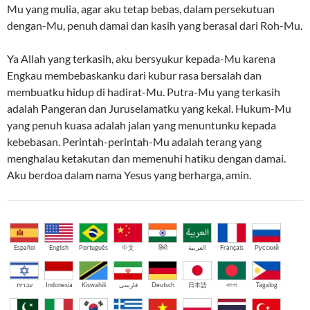
Mu yang mulia, agar aku tetap bebas, dalam persekutuan
dengan-Mu, penuh damai dan kasih yang berasal dari Roh-Mu.
Ya Allah yang terkasih, aku bersyukur kepada-Mu karena
Engkau membebaskanku dari kubur rasa bersalah dan
membuatku hidup di hadirat-Mu. Putra-Mu yang terkasih
adalah Pangeran dan Juruselamatku yang kekal. Hukum-Mu
yang penuh kuasa adalah jalan yang menuntunku kepada
kebebasan. Perintah-perintah-Mu adalah terang yang
menghalau ketakutan dan memenuhi hatiku dengan damai.
Aku berdoa dalam nama Yesus yang berharga, amin.
Español
English
Português
中文
हिंदी
العربية
Français
Русский
עברית
Indonesia
Kiswahili
فارسی
Deutsch
日本語
বাংলা
Tagalog