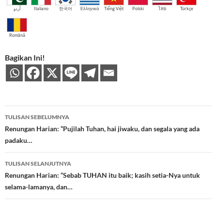
اُردو
Italiano
한국어
Ελληνικά
Tiếng Việt
Polski
ไทย
Türkçe
Română
Bagikan Ini!
Navigasi
TULISAN SEBELUMNYA
Tulisan
Renungan Harian: “Pujilah Tuhan, hai jiwaku, dan segala yang ada
padaku…
TULISAN SELANJUTNYA
Renungan Harian: “Sebab TUHAN itu baik; kasih setia-Nya untuk
selama-lamanya, dan…