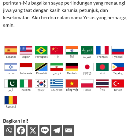
perintah-Mu bagaikan sayap perlindungan yang menaungi
jiwa yang taat dengan kasih karunia, petunjuk, dan
keselamatan. Aku berdoa dalam nama Yesus yang berharga,
amin.
Español
English
Português
中文
हिंदी
العربية
Français
Русский
עברית
Indonesia
Kiswahili
فارسی
Deutsch
日本語
বাংলা
Tagalog
اُردو
Italiano
한국어
Ελληνικά
Tiếng Việt
Polski
ไทย
Türkçe
Română
Bagikan Ini!