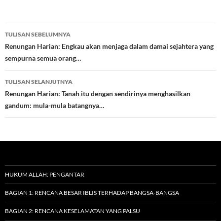
Navigasi
TULISAN SEBELUMNYA
Tulisan
Renungan Harian: Engkau akan menjaga dalam damai sejahtera yang
sempurna semua orang…
TULISAN SELANJUTNYA
Renungan Harian: Tanah itu dengan sendirinya menghasilkan
gandum: mula-mula batangnya…
HUKUM ALLAH: PENGANTAR
BAGIAN 1: RENCANA BESAR IBLIS TERHADAP BANGSA-BANGSA
BAGIAN 2: RENCANA KESELAMATAN YANG PALSU