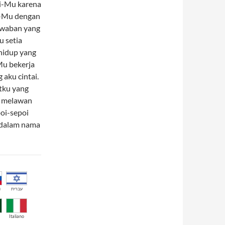
i-Mu karena
i-Mu dengan
jawaban yang
 setia
hidup yang
Mu bekerja
aku cintai.
tku yang
u melawan
oi-sepoi
 dalam nama
й
עברית
Italiano