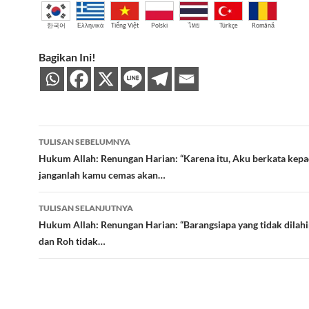
한국어
Ελληνικά
Tiếng Việt
Polski
ไทย
Türkçe
Română
Bagikan Ini!
Navigasi
TULISAN SEBELUMNYA
Tulisan
Hukum Allah: Renungan Harian: “Karena itu, Aku berkata kep
janganlah kamu cemas akan…
TULISAN SELANJUTNYA
Hukum Allah: Renungan Harian: “Barangsiapa yang tidak dilahir
dan Roh tidak…