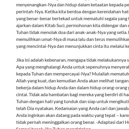
menyenangkan-Nya dan hidup dalam ketaatan kepada pe
perintah-Nya. Ketika kita berdoa dengan kerendahan hati
yang benar-benar bertekad untuk mematuhi segala yang 
ajarkan dalam Kitab Suci, permohonan kita didengar dan 
Tuhan tidak menolak doa dari anak-anak-Nya yang setia. 
memulihkan umat-Nya di masa lalu dan terus memulihka
yang mencintai-Nya dan menunjukkan cinta itu melalui k
Jika ini adalah kebenaran, mengapa tidak melakukannya 
Apa yang menghalangi Anda untuk sepenuhnya menyerah
kepada Tuhan dan mempercayai-Nya? Mulailah mematu
Allah yang kuat, dan kemudian Anda akan melihat tanga
bekerja dalam hidup Anda dan dalam hidup orang-orang
cintai. Tidak ada hambatan bagi mereka yang berdiri di h
Tuhan dengan hati yang tunduk dan siap untuk mengikuti
telah Dia nyatakan. Kedamaian yang Anda cari dan jawa
Anda inginkan akan datang pada waktu yang tepat – kar
tidak pernah meninggalkan orang benar. -Adaptasi dari H
Sampai besok, jika Tuhan mengizinkan.