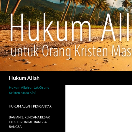
Cari
Hukum Allah
Hukum Allah untuk Orang
Kristen Masa Kini
HUKUM ALLAH: PENGANTAR
BAGIAN 1: RENCANA BESAR
IBLIS TERHADAP BANGSA-
BANGSA