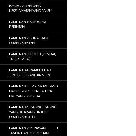
BAGIAN 2: RENCANA
KESELAMATAN YANG PALSU
LAMPIRAN 1: MITOS 613
PERINTAH
LAMPIRAN 2: SUNAT DAN
ORANG KRISTEN
LAMPIRAN 3: TZITZIT (JUMBAI,
TALI, RUMBAI)
LAMPIRAN 4: RAMBUT DAN
JENGGOT ORANG KRISTEN
LAMPIRAN 5: HARI SABAT DAN
HARI PERGI KE GEREJA, DUA
HAL YANG BERBEDA
LAMPIRAN 6: DAGING-DAGING
YANG DILARANG UNTUK
ORANG KRISTEN
LAMPIRAN 7: PERAWAN,
JANDA, DAN PEREMPUAN