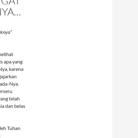
NGAT
NYA…
eknya”
melihat
is apa yang
Nya, karena
gajarkan
pada-Nya.
erseru
ang telah
ia dan belas
leh Tuhan
k