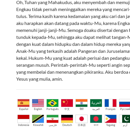
Oh, Tuhan yang Mahakudus, aku menyembah dan memuj
Engkau tidak pernah meninggalkan mereka yang mencar
tulus. Terima kasih karena kedamaian yang aku cari dan 
aku harapkan akan datang pada waktu-Mu, karena Engkau
memenuhi janji-janji-Mu. Semoga doaku disertai dengan 
tunduk kepada-Mu, sehingga aku dapat melihat tangan-
dengan kuat dalam hidupku dan dalam hidup mereka yang 
Anak-Mu yang terkasih adalah Pangeran dan Juruselama
kekal. Hukum-Mu yang kuat adalah perisai dan pedangk
serangan musuh. Perintah-perintah-Mu seperti angin sep
yang membelai dan menenangkan pikiranku. Aku berdoa
Yesus yang mulia, amin.
Español
English
Português
中文
हिंदी
العربية
Français
Русски
Indonesia
Kiswahili
فارسی
Deutsch
日本語
বাংলা
Tagalog
اُردو