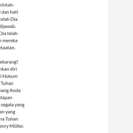
rintah-
 dan hati
telah Dia
dijawab.
Dia telah
n mereka
etaatan.
sekarang?
kan diri
hi Hukum
n Tuhan
 yang Anda
adapan
 segala yang
ban yang
ena Tuhan
enry Müller.