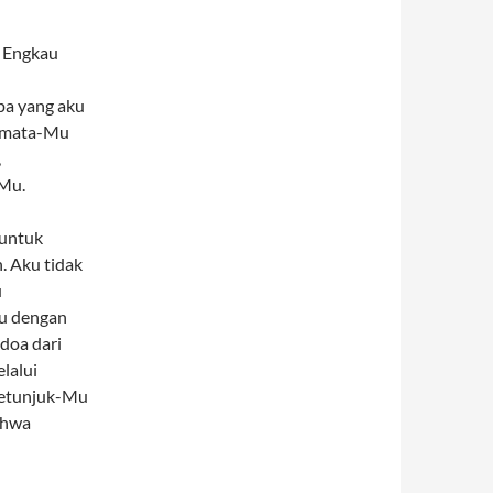
a Engkau
pa yang aku
i mata-Mu
,
Mu.
 untuk
. Aku tidak
u
u dengan
doa dari
lalui
petunjuk-Mu
ahwa