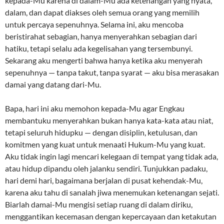
kepada-Mu karena di dalam-Mu ada ketenangan yang nyata,
dalam, dan dapat diakses oleh semua orang yang memilih
untuk percaya sepenuhnya. Selama ini, aku mencoba
beristirahat sebagian, hanya menyerahkan sebagian dari
hatiku, tetapi selalu ada kegelisahan yang tersembunyi.
Sekarang aku mengerti bahwa hanya ketika aku menyerah
sepenuhnya — tanpa takut, tanpa syarat — aku bisa merasakan
damai yang datang dari-Mu.
Bapa, hari ini aku memohon kepada-Mu agar Engkau
membantuku menyerahkan bukan hanya kata-kata atau niat,
tetapi seluruh hidupku — dengan disiplin, ketulusan, dan
komitmen yang kuat untuk menaati Hukum-Mu yang kuat.
Aku tidak ingin lagi mencari kelegaan di tempat yang tidak ada,
atau hidup dipandu oleh jalanku sendiri. Tunjukkan padaku,
hari demi hari, bagaimana berjalan di pusat kehendak-Mu,
karena aku tahu di sanalah jiwa menemukan ketenangan sejati.
Biarlah damai-Mu mengisi setiap ruang di dalam diriku,
menggantikan kecemasan dengan kepercayaan dan ketakutan