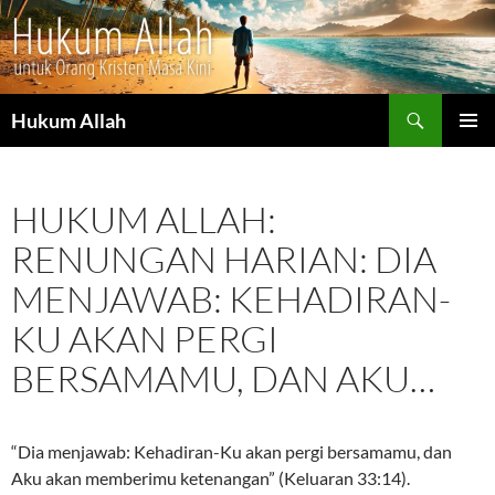
Cari
Hukum Allah
LANGSUNG
MENU
KE
UTAMA
ISI
HUKUM ALLAH:
RENUNGAN HARIAN: DIA
MENJAWAB: KEHADIRAN-
KU AKAN PERGI
BERSAMAMU, DAN AKU…
“Dia menjawab: Kehadiran-Ku akan pergi bersamamu, dan
Aku akan memberimu ketenangan” (Keluaran 33:14).