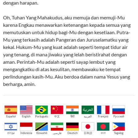
dengan harapan.
Oh, Tuhan Yang Mahakudus, aku memuja dan memuji-Mu
karena Engkau menawarkan ketenangan kepada semua yang
memutuskan untuk hidup bagi-Mu dengan kesetiaan. Putra-
Mu yang terkasih adalah Pangeran dan Juruselamatku yang
kekal. Hukum-Mu yang kuat adalah seperti tempat tidur air
yang tenang, di mana jiwaku yang lelah beristirahat dengan
aman. Perintah-Mu adalah seperti sayap lembut yang
mengangkatku di atas kesulitan, membawaku ke tempat
perlindungan kasih-Mu. Aku berdoa dalam nama Yesus yang
berharga, amin.
Español
English
Português
中文
हिंदी
العربية
Français
Русский
עברית
Indonesia
Kiswahili
فارسی
Deutsch
日本語
বাংলা
Tagalog