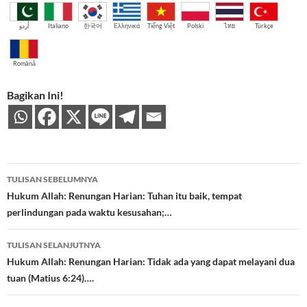
اُردو
Italiano
한국어
Ελληνικά
Tiếng Việt
Polski
ไทย
Türkçe
Română
Bagikan Ini!
Navigasi
TULISAN SEBELUMNYA
Tulisan
Hukum Allah: Renungan Harian: Tuhan itu baik, tempat
perlindungan pada waktu kesusahan;…
TULISAN SELANJUTNYA
Hukum Allah: Renungan Harian: Tidak ada yang dapat melayani dua
tuan (Matius 6:24)….